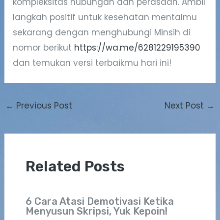
kompleksitas hubungan dan perasaan. Ambil
langkah positif untuk kesehatan mentalmu
sekarang dengan menghubungi Minsih di
nomor berikut
https://wa.me/6281229195390
dan temukan versi terbaikmu hari ini!
←
Previous Post
Next Post
→
Related Posts
6 Cara Atasi Demotivasi Ketika
Menyusun Skripsi, Yuk Kepoin!