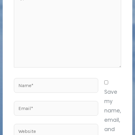
here..
Name*
Save
my
Email*
name,
email,
Website
and