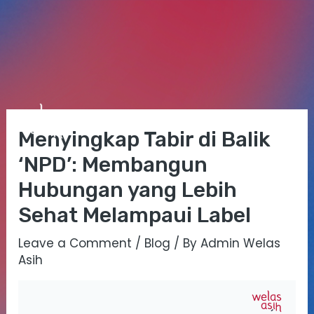
Skip
Post
Mai
to
navigation
Menyingkap Tabir di Balik
Me
content
‘NPD’: Membangun
Hubungan yang Lebih
Sehat Melampaui Label
Leave a Comment
/
Blog
/ By
Admin Welas
Asih