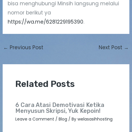
bisa menghubungi Minsih langsung melalui
nomor berikut ya
https://wa.me/6281229195390
.
←
Previous Post
Next Post
→
Related Posts
6 Cara Atasi Demotivasi Ketika
Menyusun Skripsi, Yuk Kepoin!
Leave a Comment
/
Blog
/ By
welasasihhosting