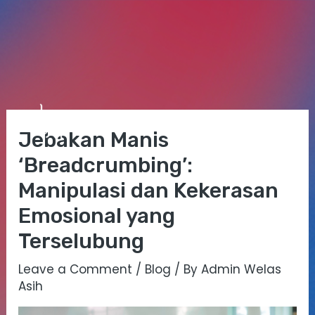
Skip
Post
Mai
to
navigation
Jebakan Manis
Me
content
‘Breadcrumbing’:
Manipulasi dan Kekerasan
Emosional yang
Terselubung
Leave a Comment
/
Blog
/ By
Admin Welas
Asih