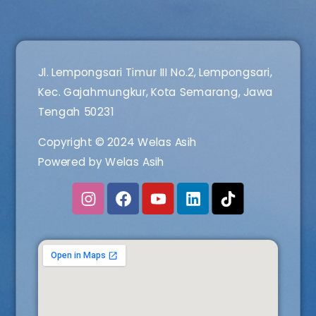
Jl. Lempongsari Timur III No.2, Lempongsari,
Kec. Gajahmungkur, Kota Semarang, Jawa
Tengah 50231
Copyright © 2024 Welas Asih
Powered by Welas Asih
I
F
Y
L
n
a
o
i
s
c
u
n
t
e
t
k
a
b
u
e
g
o
b
d
r
o
e
i
a
k
n