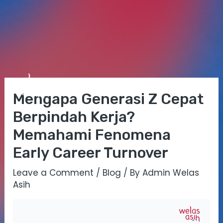
Skip
Post
Mai
to
navigation
Mengapa Generasi Z Cepat
Me
content
Berpindah Kerja?
Memahami Fenomena
Early Career Turnover
Leave a Comment
/
Blog
/ By
Admin Welas
Asih