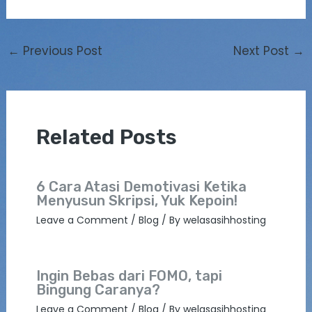
←
Previous Post
Next Post
→
Related Posts
6 Cara Atasi Demotivasi Ketika
Menyusun Skripsi, Yuk Kepoin!
Leave a Comment
/
Blog
/ By
welasasihhosting
Ingin Bebas dari FOMO, tapi
Bingung Caranya?
Leave a Comment
/
Blog
/ By
welasasihhosting