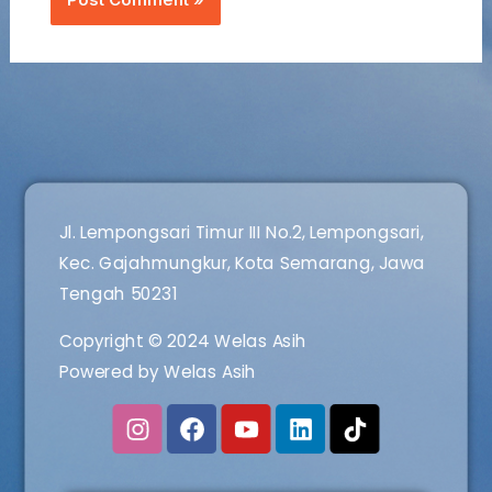
Jl. Lempongsari Timur III No.2, Lempongsari,
Kec. Gajahmungkur, Kota Semarang, Jawa
Tengah 50231
Copyright © 2024 Welas Asih
Powered by Welas Asih
I
F
Y
L
n
a
o
i
s
c
u
n
t
e
t
k