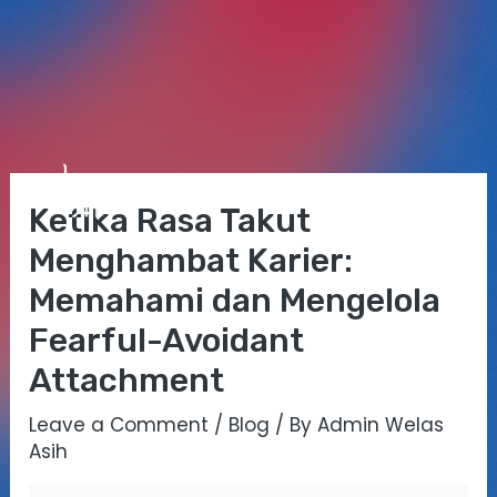
Skip
Post
Mai
to
navigation
Ketika Rasa Takut
Me
content
Menghambat Karier:
Memahami dan Mengelola
Fearful-Avoidant
Attachment
Leave a Comment
/
Blog
/ By
Admin Welas
Asih