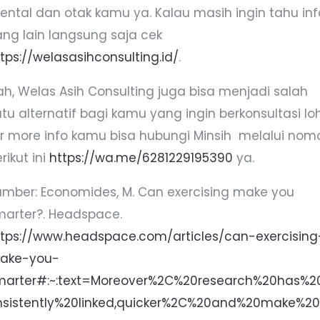
ental dan otak kamu ya. Kalau masih ingin tahu inf
ang lain langsung saja cek
tps://welasasihconsulting.id/
.
ah, Welas Asih Consulting juga bisa menjadi salah
tu alternatif bagi kamu yang ingin berkonsultasi loh
or more info kamu bisa hubungi Minsih melalui nom
rikut ini
https://wa.me/6281229195390
ya.
umber: Economides, M. Can exercising make you
marter?. Headspace.
ttps://www.headspace.com/articles/can-exercising
ake-you-
marter#:~:text=Moreover%2C%20research%20has%2
nsistently%20linked,quicker%2C%20and%20make%20