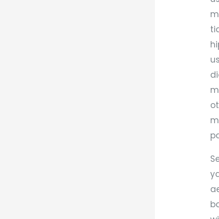
m
t
h
us
d
m
o
m
p
Se
y
a
b