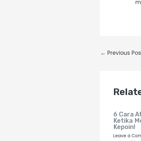
m
←
Previous Pos
Relat
6 Cara A
Ketika M
Kepoin!
Leave a Co