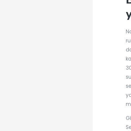
N
r
d
k
3
s
s
y
m
G
S