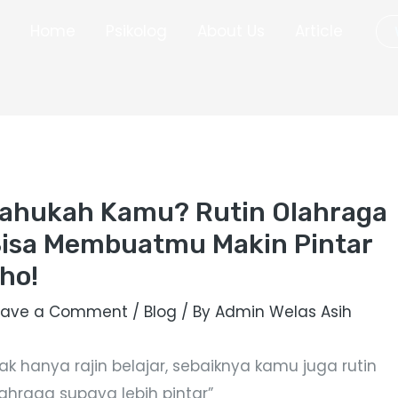
Home
Psikolog
About Us
Article
ahukah Kamu? Rutin Olahraga
isa Membuatmu Makin Pintar
ho!
eave a Comment
/
Blog
/ By
Admin Welas Asih
ak hanya rajin belajar, sebaiknya kamu juga rutin
lahraga supaya lebih pintar”