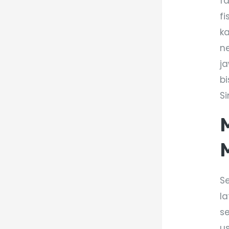
f
fi
k
n
j
b
Si
S
l
s
u