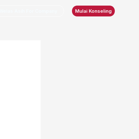
Welas Asih For Company
Mulai Konseling