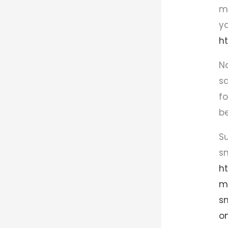
m
y
ht
N
sa
f
be
S
s
h
m
s
o