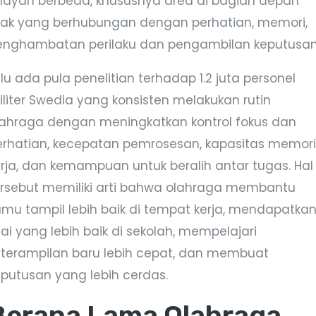
ilayah berbeda, khususnya area di bagian depan
tak yang berhubungan dengan perhatian, memori,
enghambatan perilaku dan pengambilan keputusan
lu ada pula penelitian terhadap 1.2 juta personel
iliter Swedia yang konsisten melakukan rutin
lahraga dengan meningkatkan kontrol fokus dan
erhatian, kecepatan pemrosesan, kapasitas memor
erja, dan kemampuan untuk beralih antar tugas. Hal
ersebut memiliki arti bahwa olahraga membantu
amu tampil lebih baik di tempat kerja, mendapatka
lai yang lebih baik di sekolah, mempelajari
eterampilan baru lebih cepat, dan membuat
eputusan yang lebih cerdas.
Berapa Lama Olahraga