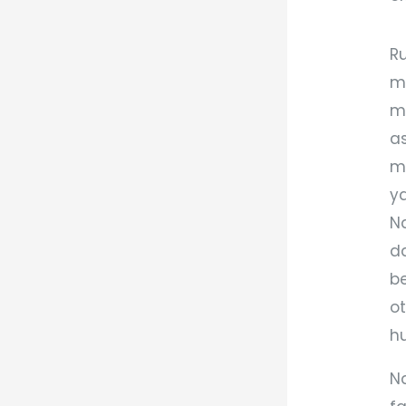
R
m
m
as
m
y
N
da
b
o
h
N