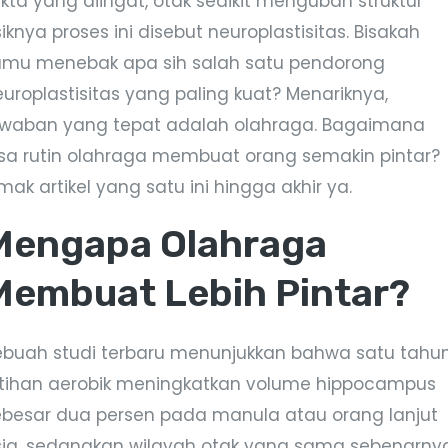
akta yang diingat, otak sedikit mengubah struktur
siknya proses ini disebut neuroplastisitas. Bisakah
amu menebak apa sih salah satu pendorong
europlastisitas yang paling kuat? Menariknya,
awaban yang tepat adalah olahraga. Bagaimana
isa rutin olahraga membuat orang semakin pintar?
mak artikel yang satu ini hingga akhir ya.
Mengapa Olahraga
Membuat Lebih Pintar?
ebuah studi terbaru menunjukkan bahwa satu tahu
atihan aerobik meningkatkan volume hippocampus
ebesar dua persen pada manula atau orang lanjut
sia, sedangkan wilayah otak yang sama sebenarny