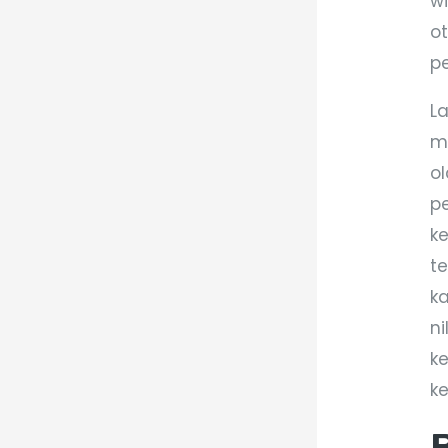
w
o
p
La
m
o
p
k
t
k
ni
k
k