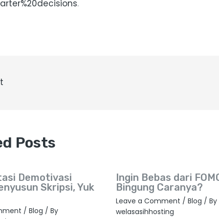
arter%20decisions
.
t
ed Posts
tasi Demotivasi
Ingin Bebas dari FOMO
enyusun Skripsi, Yuk
Bingung Caranya?
Leave a Comment
/
Blog
/ By
mment
/
Blog
/ By
welasasihhosting