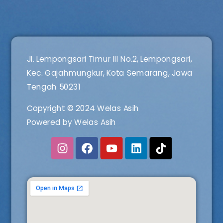
Jl. Lempongsari Timur III No.2, Lempongsari,
Kec. Gajahmungkur, Kota Semarang, Jawa
Tengah 50231
Copyright © 2024 Welas Asih
Powered by Welas Asih
I
F
Y
L
n
a
o
i
s
c
u
n
t
e
t
k
a
b
u
e
g
o
b
d
r
o
e
i
a
k
n