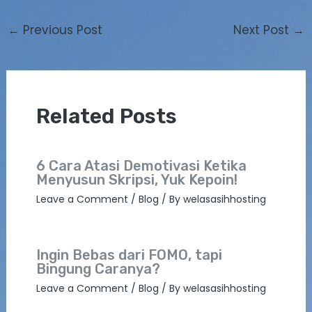
←
Previous Post
Next Post
→
Related Posts
6 Cara Atasi Demotivasi Ketika
Menyusun Skripsi, Yuk Kepoin!
Leave a Comment
/
Blog
/ By
welasasihhosting
Ingin Bebas dari FOMO, tapi
Bingung Caranya?
Leave a Comment
/
Blog
/ By
welasasihhosting