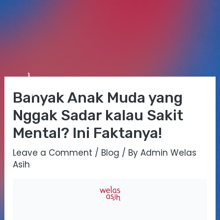
Skip
Post
Mai
to
navigation
Banyak Anak Muda yang
Me
content
Nggak Sadar kalau Sakit
Mental? Ini Faktanya!
Leave a Comment
/
Blog
/ By
Admin Welas
Asih