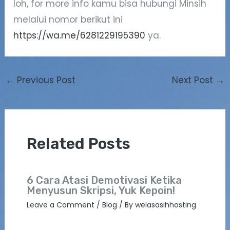
loh, for more info kamu bisa hubungi Minsih
melalui nomor berikut ini
https://wa.me/6281229195390
ya.
←
Previous Post
Next Post
→
Related Posts
6 Cara Atasi Demotivasi Ketika
Menyusun Skripsi, Yuk Kepoin!
Leave a Comment
/
Blog
/ By
welasasihhosting