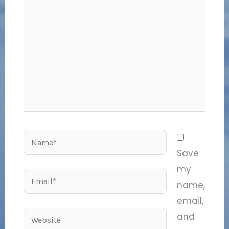
here..
Name*
Save
my
Email*
name,
email,
Website
and