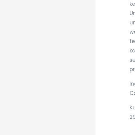
k
U
un
w
te
k
s
pr
I
C
K
2