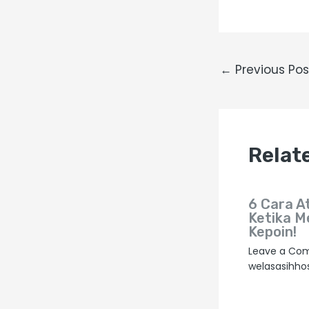
←
Previous Pos
Relat
6 Cara A
Ketika M
Kepoin!
Leave a Co
welasasihho