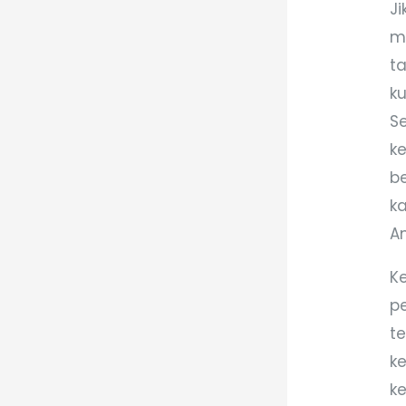
J
m
t
k
S
k
b
k
A
K
pe
t
ke
k