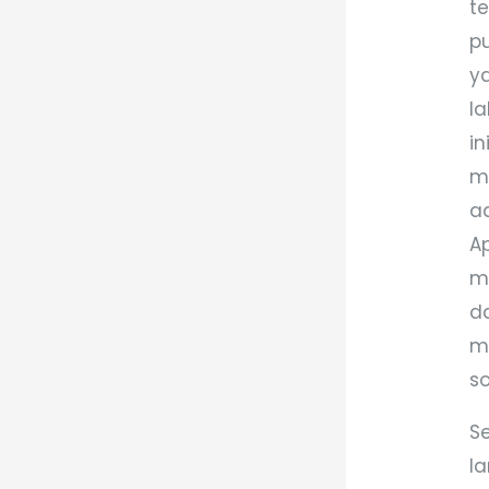
t
p
y
l
i
m
a
A
m
d
m
so
S
l