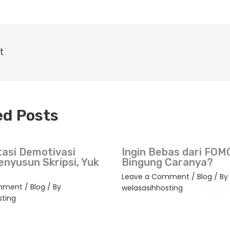
t
ed Posts
tasi Demotivasi
Ingin Bebas dari FOMO
enyusun Skripsi, Yuk
Bingung Caranya?
Leave a Comment
/
Blog
/ By
mment
/
Blog
/ By
welasasihhosting
sting