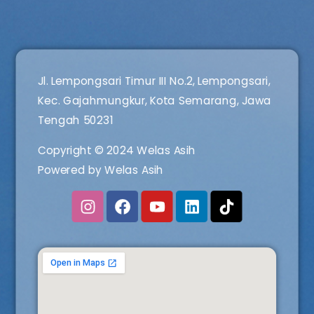
Jl. Lempongsari Timur III No.2, Lempongsari,
Kec. Gajahmungkur, Kota Semarang, Jawa
Tengah 50231
Copyright © 2024 Welas Asih
Powered by Welas Asih
I
F
Y
L
n
a
o
i
s
c
u
n
t
e
t
k
a
b
u
e
g
o
b
d
r
o
e
i
a
k
n