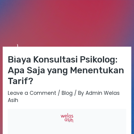
Skip
Post
Mai
to
navigation
Biaya Konsultasi Psikolog:
Me
content
Apa Saja yang Menentukan
Tarif?
Leave a Comment
/
Blog
/ By
Admin Welas
Asih