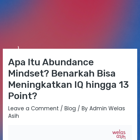
Skip
Post
Mai
to
navigation
Apa Itu Abundance
Me
content
Mindset? Benarkah Bisa
Meningkatkan IQ hingga 13
Point?
Leave a Comment
/
Blog
/ By
Admin Welas
Asih